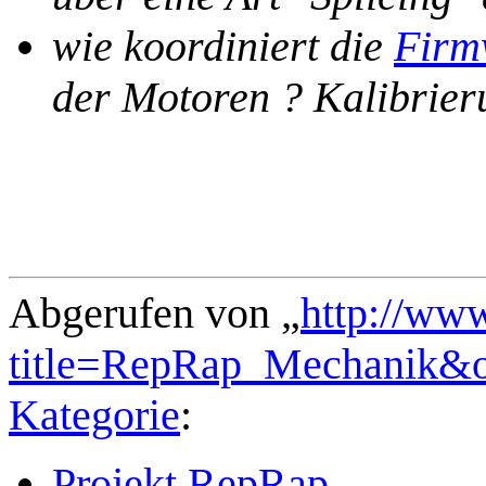
wie koordiniert die
Firm
der Motoren ? Kalibrie
Abgerufen von „
http://ww
title=RepRap_Mechanik&o
Kategorie
:
Projekt RepRap