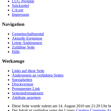
LUG Projekte
Spickzettel
CAcert
Impressum
Navigation
Gemeinschafts­portal
Aktuelle Ereignisse
Letzte Änderungen
Zufällige Seite
Hilfe
Werkzeuge
Links auf diese Seite
Änderungen an verlinkten Seiten
Spezialseiten
Druckversion
Permanenter Link
Seiten­­informationen
Attribute anzeigen
Diese Seite wurde zuletzt am 14. August 2010 um 21:29 Uhr be
Der Inhalt ist verfügbar unter der Lizenz
Creative Commons Attr