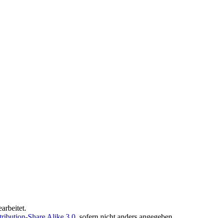
arbeitet.
ibution-Share Alike 3.0
, sofern nicht anders angegeben.