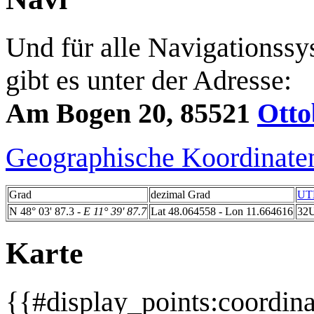
Und für alle Navigationssy
gibt es unter der Adresse:
Am Bogen 20, 85521
Ott
Geographische Koordinate
Grad
dezimal Grad
UT
N 48° 03' 87.3
- E 11° 39' 87.7
Lat 48.064558 - Lon 11.664616
32U
Karte
{{#display_points:coordin