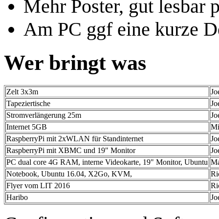
Mehr Poster, gut lesbar p
Am PC ggf eine kurze D
Wer bringt was
Zelt 3x3m
Jo
Tapeziertische
Jo
Stromverlängerung 25m
Jo
Internet 5GB
Mi
RaspberryPi mit 2xWLAN für Standinternet
Jo
RaspberryPi mit XBMC und 19" Monitor
Jo
PC dual core 4G RAM, interne Videokarte, 19" Monitor, Ubuntu
Ma
Notebook, Ubuntu 16.04, X2Go, KVM,
Ri
Flyer vom LIT 2016
Ri
Haribo
Jo