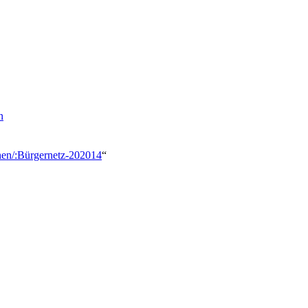
n
hen/:Bürgernetz-202014
“