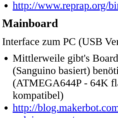
http://www.reprap.org/b
Mainboard
Interface zum PC (USB Ve
Mittlerweile gibt's Boar
(Sanguino basiert) benöt
(ATMEGA644P - 64K flas
kompatibel)
http://blog.makerbot.co