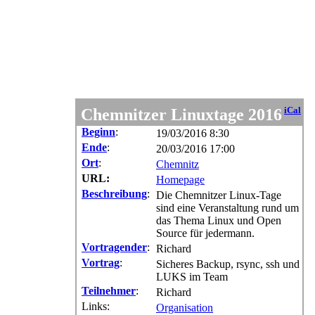
Chemnitzer Linuxtage 2016
iCal
Beginn
:
19/03/2016 8:30
Ende
:
20/03/2016 17:00
Ort
:
Chemnitz
URL:
Homepage
Beschreibung
:
Die Chemnitzer Linux-Tage
sind eine Veranstaltung rund um
das Thema Linux und Open
Source für jedermann.
Vortragender
:
Richard
Vortrag
:
Sicheres Backup, rsync, ssh und
LUKS im Team
Teilnehmer
:
Richard
Links:
Organisation