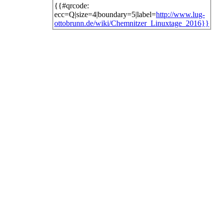
{{#qrcode:
ecc=Q|size=4|boundary=5|label=
http://www.lug-
ottobrunn.de/wiki/Chemnitzer_Linuxtage_2016}}