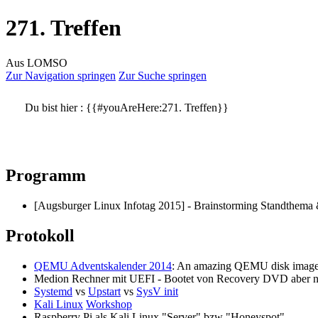
271. Treffen
Aus LOMSO
Zur Navigation springen
Zur Suche springen
Du bist hier :
{{#youAreHere:271. Treffen}}
Programm
[Augsburger Linux Infotag 2015] - Brainstorming Standthema 
Protokoll
QEMU Adventskalender 2014
: An amazing QEMU disk image
Medion Rechner mit UEFI - Bootet von Recovery DVD aber 
Systemd
vs
Upstart
vs
SysV init
Kali Linux
Workshop
Raspberry Pi als Kali Linux "Server" bzw "Honeyspot"