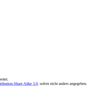
eitet.
ibution-Share Alike 3.0
, sofern nicht anders angegeben.