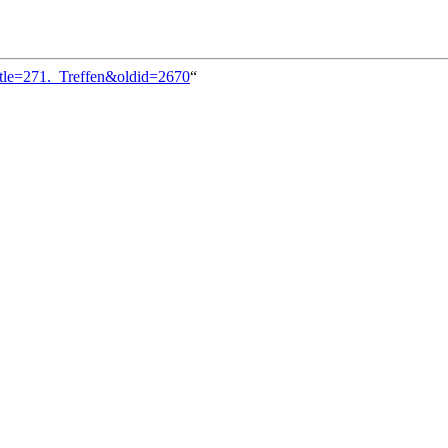
itle=271._Treffen&oldid=2670
“