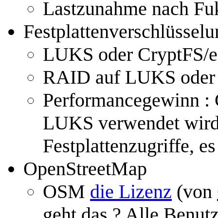
Lastzunahme nach Fu
Festplattenverschlüsselu
LUKS oder CryptFS/e
RAID auf LUKS oder
Performancegewinn :
LUKS verwendet wird 
Festplattenzugriffe, 
OpenStreetMap
OSM
die Lizenz
(von
geht das ? Alle Benut