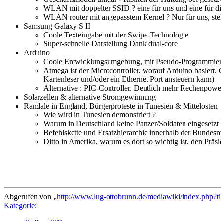
WLAN mit doppelter SSID ? eine für uns und eine für di
WLAN router mit angepasstem Kernel ? Nur für uns, stell
Samsung Galaxy S II
Coole Texteingabe mit der Swipe-Technologie
Super-schnelle Darstellung Dank dual-core
Arduino
Coole Entwicklungsumgebung, mit Pseudo-Programmierspra
Atmega ist der Microcontroller, worauf Arduino basiert.
Kartenleser und/oder ein Ethernet Port ansteuern kann)
Alternative : PIC-Controller. Deutlich mehr Rechenpowe
Solarzellen & alternative Stromgewinnung
Randale in England, Bürgerproteste in Tunesien & Mittelosten
Wie wird in Tunesien demonstriert ?
Warum in Deutschland keine Panzer/Soldaten eingesetzt
Befehlskette und Ersatzhierarchie innerhalb der Bundesr
Ditto in Amerika, warum es dort so wichtig ist, den Prä
Abgerufen von „
http://www.lug-ottobrunn.de/mediawiki/index.php?t
Kategorie
: