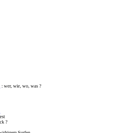
1
: wer, wie, wo, was ?
1
est
ck ?
zwidrigem Surfen