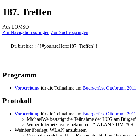
187. Treffen
Aus LOMSO
Zur Navigation springen
Zur Suche springen
Du bist hier :
{{#youAreHere:187. Treffen}}
Programm
Vorbereitung
für die Teilnahme am
Buergerfest Ottobrunn 201
Protokoll
Vorbereitung
für die Teilnahme am
Buergerfest Ottobrunn 201
MichaelWe bestätigt die Teilnahme der LUG am Bürgerf
Woher Internetzugang bekommen ? WLAN ? UMTS Sti
Weinbar überlegt, WLAN anzubieten
Geschäftsmodell unklar - Risiken der Haftung bei geset