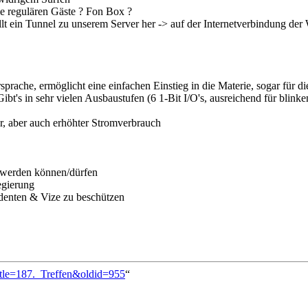
e regulären Gäste ? Fon Box ?
t ein Tunnel zu unserem Server her -> auf der Internetverbindung der W
che, ermöglicht eine einfachen Einstieg in die Materie, sogar für di
 Gibt's in sehr vielen Ausbaustufen (6 1-Bit I/O's, ausreichend für b
r, aber auch erhöhter Stromverbrauch
 werden können/dürfen
egierung
sidenten & Vize zu beschützen
itle=187._Treffen&oldid=955
“