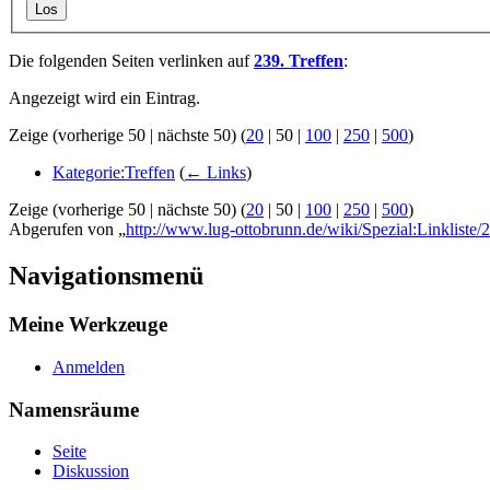
Los
Die folgenden Seiten verlinken auf
239. Treffen
:
Angezeigt wird ein Eintrag.
Zeige (
vorherige 50
|
nächste 50
) (
20
|
50
|
100
|
250
|
500
)
Kategorie:Treffen
(
← Links
)
Zeige (
vorherige 50
|
nächste 50
) (
20
|
50
|
100
|
250
|
500
)
Abgerufen von „
http://www.lug-ottobrunn.de/wiki/Spezial:Linkliste/
Navigationsmenü
Meine Werkzeuge
Anmelden
Namensräume
Seite
Diskussion