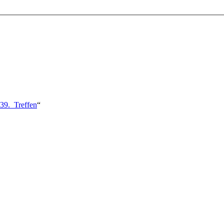
239._Treffen
“