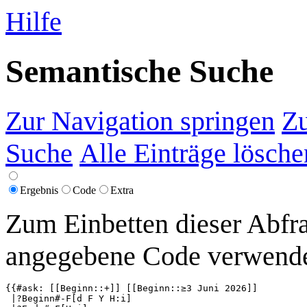
Hilfe
Semantische Suche
Zur Navigation springen
Zu
Suche
Alle Einträge lösche
Ergebnis
Code
Extra
Zum Einbetten dieser Abfra
angegebene Code verwende
{{#ask: [[Beginn::+]] [[Beginn::≥3 Juni 2026]]

 |?Beginn#-F[d F Y H:i]
