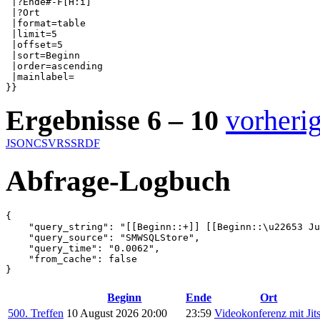
 |?Ende#-F[H:i]

 |?Ort

 |format=table

 |limit=5

 |offset=5

 |sort=Beginn

 |order=ascending

 |mainlabel=

}}
Ergebnisse 6 – 10
vorheri
JSON
CSV
RSS
RDF
Abfrage-Logbuch
{

    "query_string": "[[Beginn::+]] [[Beginn::\u22653 Ju
    "query_source": "SMWSQLStore",

    "query_time": "0.0062",

    "from_cache": false

}
Beginn
Ende
Ort
500. Treffen
10 August 2026 20:00
23:59
Videokonferenz mit Jits