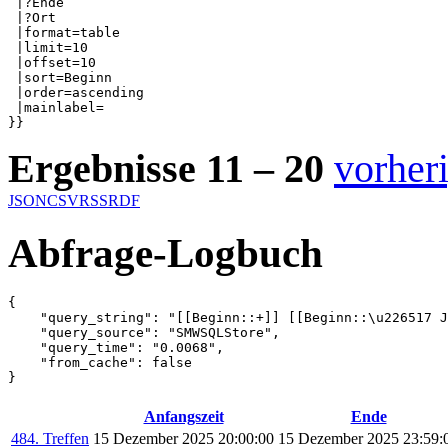
 |?Ende

 |?Ort

 |format=table

 |limit=10

 |offset=10

 |sort=Beginn

 |order=ascending

 |mainlabel=

}}
Ergebnisse 11 – 20
vorher
JSON
CSV
RSS
RDF
Abfrage-Logbuch
{

    "query_string": "[[Beginn::+]] [[Beginn::\u226517 J
    "query_source": "SMWSQLStore",

    "query_time": "0.0068",

    "from_cache": false

}
Anfangszeit
Ende
484. Treffen
15 Dezember 2025 20:00:00
15 Dezember 2025 23:59: