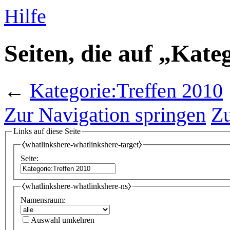
Hilfe
Seiten, die auf „Kate
←
Kategorie:Treffen 2010
Zur Navigation springen
Zu
Links auf diese Seite
⧼whatlinkshere-whatlinkshere-target⧽
Seite:
⧼whatlinkshere-whatlinkshere-ns⧽
Namensraum:
Auswahl umkehren