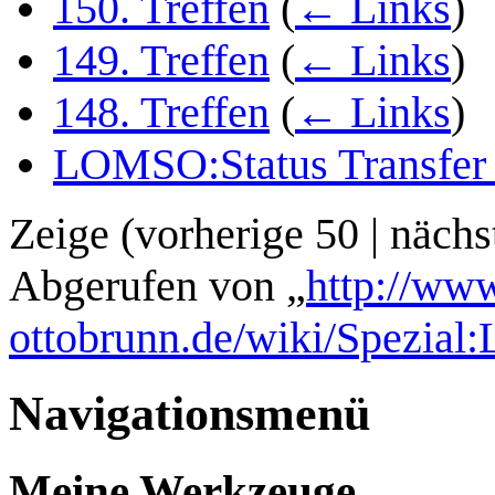
150. Treffen
(
← Links
)
149. Treffen
(
← Links
)
148. Treffen
(
← Links
)
LOMSO:Status Transfer
Zeige (
vorherige 50
|
nächs
Abgerufen von „
http://www
ottobrunn.de/wiki/Spezial:
Navigationsmenü
Meine Werkzeuge